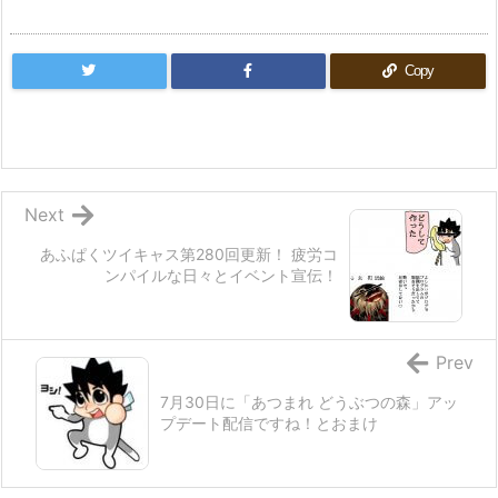
Copy
Next
あふぱくツイキャス第280回更新！ 疲労コ
ンパイルな日々とイベント宣伝！
Prev
7月30日に「あつまれ どうぶつの森」アッ
プデート配信ですね！とおまけ