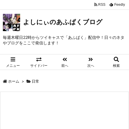
RSS
Feedly
よしにぃのあふぱくブログ
毎週木曜日22時からツイキャスで「あふぱく」配信中！日々のネタ
やブログをここで発信します！
メニュー
サイドバー
前へ
次へ
検索
ホーム
>
日常