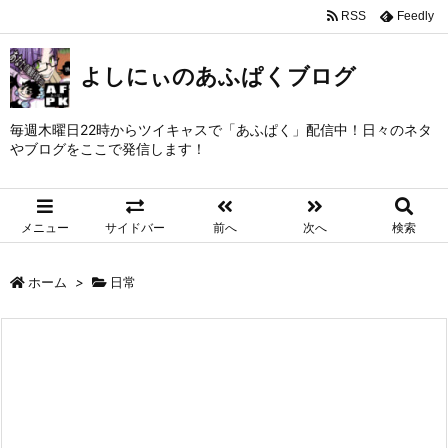
RSS
Feedly
よしにぃのあふぱくブログ
毎週木曜日22時からツイキャスで「あふぱく」配信中！日々のネタ
やブログをここで発信します！
メニュー
サイドバー
前へ
次へ
検索
ホーム
>
日常