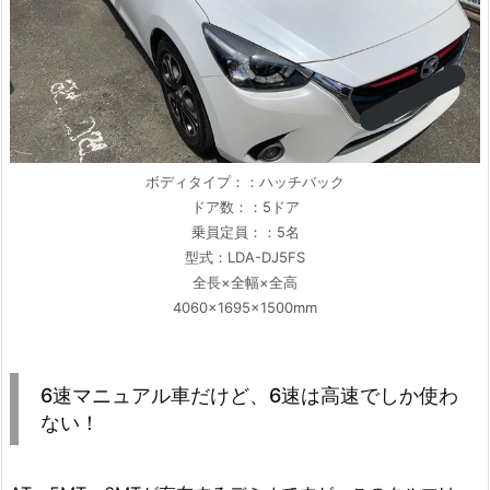
ボディタイプ：：ハッチバック
ドア数：：5ドア
乗員定員：：5名
型式：LDA-DJ5FS
全長×全幅×全高
4060×1695×1500mm
6速マニュアル車だけど、6速は高速でしか使わ
ない！