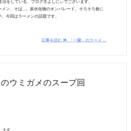
生活をしている、ブログ主よしにぃでございます。
ーメン、そば…。炭水化物のオンパレード。そろそろ食に
中。今回はラーメンの話題です。
記事を読む
「一蘭」のラーメ ...
さのウミガメのスープ回
します。