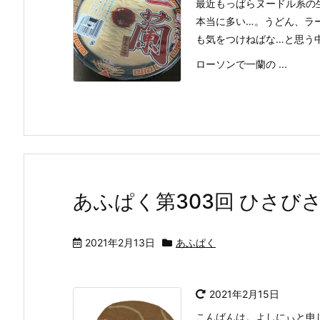
最近もっぱらヌードル系の
本当に多い…。うどん、ラ
も気をつけねばな…と思う
ローソンで一蘭の ...
あふぱく第303回 ひさび
2021年2月13日
あふぱく
2021年2月15日
こんばんは。よしにぃと申