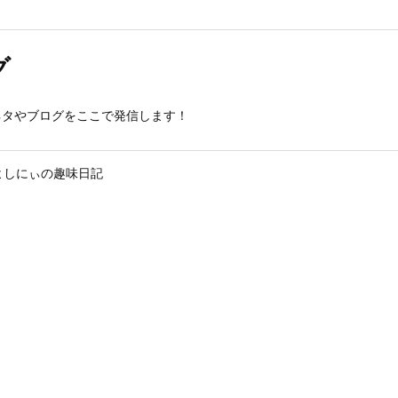
グ
ネタやブログをここで発信します！
よしにぃの趣味日記