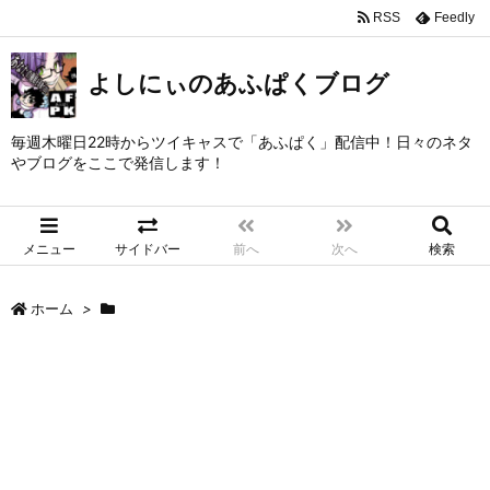
RSS
Feedly
よしにぃのあふぱくブログ
毎週木曜日22時からツイキャスで「あふぱく」配信中！日々のネタ
やブログをここで発信します！
メニュー
サイドバー
前へ
次へ
検索
ホーム
>