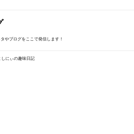
グ
ネタやブログをここで発信します！
よしにぃの趣味日記