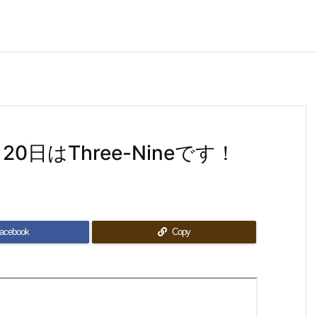
日はThree-Nineです！
acebook
Copy