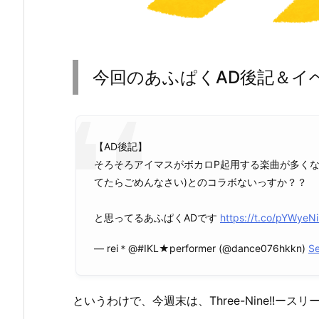
今回のあふぱくAD後記＆イ
【AD後記】
そろそろアイマスがボカロP起用する楽曲が多く
てたらごめんなさい)とのコラボないっすか？？
と思ってるあふぱくADです
https://t.co/pYWyeN
— rei＊@#IKL★performer (@dance076hkkn)
Se
というわけで、今週末は、Three-Nine!!ース