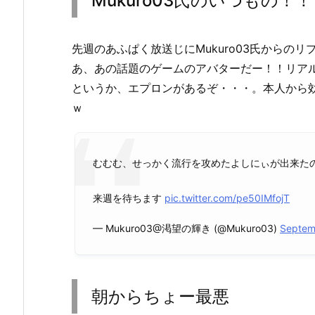
Mukuro03氏のいつもの！！
先週のあふぱく放送じにMukuro03氏からのリ
あ、あの話題のゲームのアバターだー！！リア
というか、エプロンがあるぞ・・・。本人から
ｗ
むむむ、せっかく流行を攻めたよしにぃが出来た
来週を待ちます
pic.twitter.com/pe50IMfojT
— Mukuro03@渇望の輝き (@Mukuro03)
Septem
朝からちょー最悪