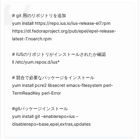
# git 用のリポジトリを追加
yum install https://repo.ius.io/ius-release-el7.rpm
https://dl.fedoraproject.org/pub/epel/epel-release-
latest-7.noarch.rpm
# IUSのリポジトリがインストールされたか確認
ll /etc/yum.repos.d/ius*
# 競合で必要なパッケージをインストール
yum install pcre2
libsecret
emacs-filesystem
perl-
TermReadKey perl-Error
#gitパッケージインストール
yum install git –enablerepo=ius –
disablerepo=base,epel,extras,updates