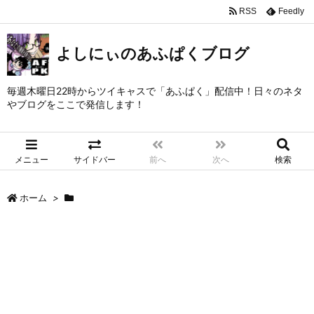
RSS
Feedly
よしにぃのあふぱくブログ
毎週木曜日22時からツイキャスで「あふぱく」配信中！日々のネタ
やブログをここで発信します！
メニュー
サイドバー
前へ
次へ
検索
ホーム
>