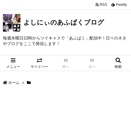
RSS
Feedly
よしにぃのあふぱくブログ
毎週木曜日22時からツイキャスで「あふぱく」配信中！日々のネタ
やブログをここで発信します！
メニュー
サイドバー
前へ
次へ
検索
ホーム
>