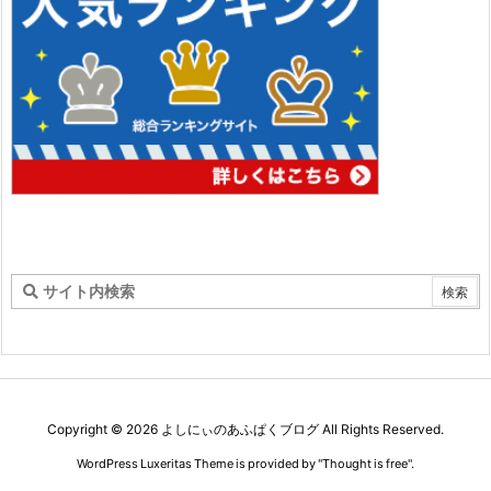
Copyright ©
2026
よしにぃのあふぱくブログ
All Rights Reserved.
WordPress Luxeritas Theme is provided by "
Thought is free
".