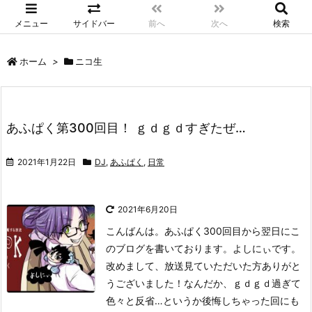
メニュー
サイドバー
前へ
次へ
検索
ホーム
>
ニコ生
あふぱく第300回目！ ｇｄｇｄすぎたぜ…
2021年1月22日
DJ
,
あふぱく
,
日常
2021年6月20日
こんばんは。あふぱく300回目から翌日にこ
のブログを書いております。よしにぃです。
改めまして、放送見ていただいた方ありがと
うございました！なんだか、ｇｄｇｄ過ぎて
色々と反省…というか後悔しちゃった回にも