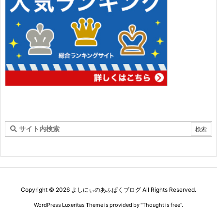
Copyright ©
2026
よしにぃのあふぱくブログ
All Rights Reserved.
WordPress Luxeritas Theme is provided by "
Thought is free
".