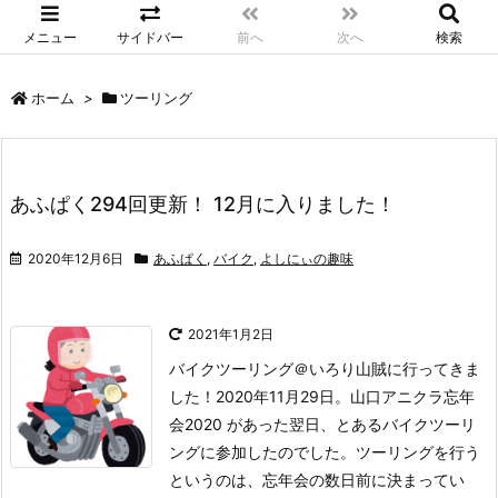
メニュー
サイドバー
前へ
次へ
検索
ホーム
>
ツーリング
あふぱく294回更新！ 12月に入りました！
2020年12月6日
あふぱく
,
バイク
,
よしにぃの趣味
2021年1月2日
バイクツーリング＠いろり山賊に行ってきま
した！
2020年11月29日。山口アニクラ忘年
会2020 があった翌日、とあるバイクツーリ
ングに参加したのでした。
ツーリングを行う
というのは、忘年会の数日前に決まってい